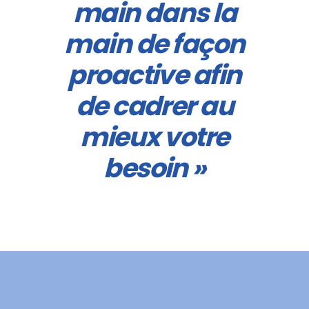
main dans la
main de façon
proactive a
fin
de cadrer
au
mieux
votre
besoin »